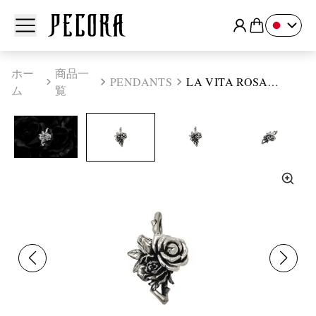
Open Menu
ホー
商品一
PENDANTS
LA VITA ROSA
ム
覧
"ANIMA"