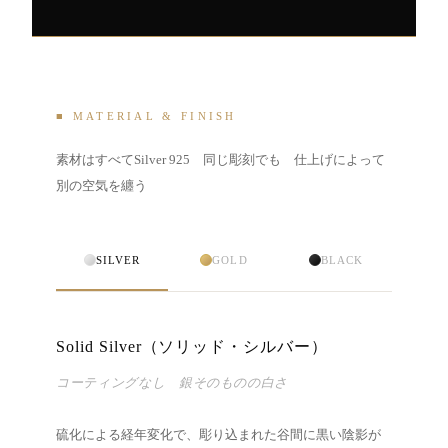
■ MATERIAL & FINISH
素材はすべてSilver 925 同じ彫刻でも 仕上げによって
別の空気を纏う
SILVER
GOLD
BLACK
Solid Silver（ソリッド・シルバー）
コーティングなし 銀そのものの白さ
硫化による経年変化で、彫り込まれた谷間に黒い陰影が