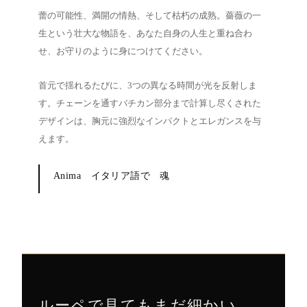
蕾の可能性、満開の情熱、そして枯朽の成熟。薔薇の一
生という壮大な物語を、あなた自身の人生と重ね合わ
せ、お守りのように身につけてください。
首元で揺れるたびに、3つの異なる時間が光を反射しま
す。チェーンを通すバチカン部分まで計算し尽くされた
デザインは、胸元に強烈なインパクトとエレガンスを与
えます。
Anima イタリア語で 魂
ルーペで見てもまだ細かい