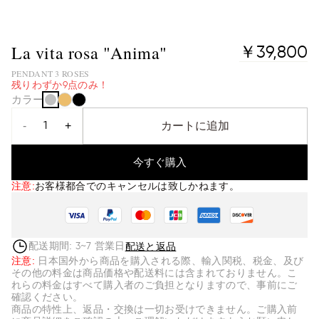
La vita rosa "Anima"
￥39,800
PENDANT 3 ROSES
残りわずか9点のみ！
カラー
-
+
カートに追加
今すぐ購入
注意
:
お客様都合でのキャンセルは致しかねます。
配送と返品
配送期間:
営業日
3~7
注意
:
日本国外から商品を購入される際、輸入関税、税金、及び
その他の料金は商品価格や配送料には含まれておりません。こ
れらの料金はすべて購入者のご負担となりますので、事前にご
確認ください。
商品の特性上、返品・交換は一切お受けできません。ご購入前